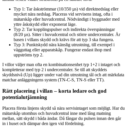
Typ 1: Tar åskströmmar (10/350 µs) vid direktnedslag eller
mycket nära nedslag. Placeras vid servisens intag, ofta i
mätarskåp eller huvudcentral. Nödvändigt i byggnader med
yttre åskskydd eller exponerat läge.
Typ 2: Tar kopplingspulser och indirekta överspänningar
(8/20 µs). Sitter i huvudcentral och större undercentraler. Är
basen i villans skydd och krävs för att typ 3 ska fungera.
Typ 3: Punktskydd nära känslig utrustning, till exempel i
vägguttag eller apparatskåp. Fungerar endast ihop med
uppströms typ 2.
I villor väljer man ofta en kombinationsenhet typ 1+2 i intaget och
kompletterar med typ 2 i undercentraler. Se till att skyddets
skyddsnivå (Up) ligger under vad din utrustning tål och att märkdata
matchar anläggningens system (TN-C-S, TN-S eller TT).
Rätt placering i villan – korta ledare och god
potentialutjämning
Placera första linjens skydd så nära servisintaget som möjligt. Har du
mätarskåp utomhus och huvudcentral inne med lång matning
mellan, sätt skydd i båda ändar. Då fångar du pulsen innan den går
in i huset och dämpar den igen vid fördelning.