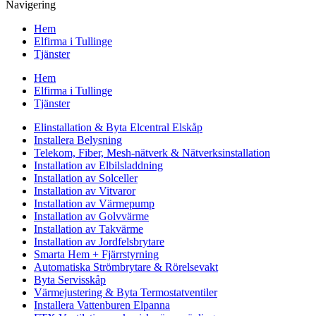
Navigering
Hem
Elfirma i Tullinge
Tjänster
Hem
Elfirma i Tullinge
Tjänster
Elinstallation & Byta Elcentral Elskåp
Installera Belysning
Telekom, Fiber, Mesh-nätverk & Nätverksinstallation
Installation av Elbilsladdning
Installation av Solceller
Installation av Vitvaror
Installation av Värmepump
Installation av Golvvärme
Installation av Takvärme
Installation av Jordfelsbrytare
Smarta Hem + Fjärrstyrning
Automatiska Strömbrytare & Rörelsevakt
Byta Servisskåp
Värmejustering & Byta Termostatventiler
Installera Vattenburen Elpanna