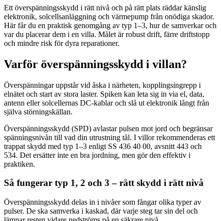
Ett överspänningsskydd i rätt nivå och på rätt plats räddar känslig
elektronik, solcellsanläggning och värmepump från onödiga skador.
Här får du en praktisk genomgång av typ 1–3, hur de samverkar och
var du placerar dem i en villa. Målet är robust drift, färre driftstopp
och mindre risk för dyra reparationer.
Varför överspänningsskydd i villan?
Överspänningar uppstår vid åska i närheten, kopplingsingrepp i
elnätet och start av stora laster. Spiken kan leta sig in via el, data,
antenn eller solcellernas DC-kablar och slå ut elektronik långt från
själva störningskällan.
Överspänningsskydd (SPD) avlastar pulsen mot jord och begränsar
spänningsnivån till vad din utrustning tål. I villor rekommenderas ett
trappat skydd med typ 1–3 enligt SS 436 40 00, avsnitt 443 och
534. Det ersätter inte en bra jordning, men gör den effektiv i
praktiken.
Så fungerar typ 1, 2 och 3 – rätt skydd i rätt nivå
Överspänningsskydd delas in i nivåer som fångar olika typer av
pulser. De ska samverka i kaskad, där varje steg tar sin del och
lämnar resten vidare nedströms på en säkrare nivå.