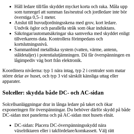
Håll ledare till/fån skyddet mycket korta och raka. Måla upp
som tumregel att summan fas/neutral och jordledare inte bör
överstiga 0,5–1 meter.
Anslut till huvudjordningsskena med grov, kort ledare.
Undvik öglor och parallella stråk som ökar induktans.
Säkringar/automatsäkringar ska samverka med skyddet enligt
tillverkarens data. Kontrollera förimpedans och
kortslutningsnivå.
Sammanbind metalliska system (vatten, värme, antenn,
ståldetaljer) i potentialutjämningen. Då får överspänningen en
lågimpediv väg bort från elektronik.
Koordinera nivåerna: typ 1 nära intag, typ 2 i centraler som matar
större delar av huset, och typ 3 vid särskilt känsliga uttag eller
apparater.
Solceller: skydda både DC- och AC-sidan
Solcellsanläggningar drar in långa ledare på taket och ökar
exponeringen för överspänningar. Du behöver därför skydd på både
DC-sidan mot panelerna och på AC-sidan mot husets elnät.
DC-sidan: Placera DC-överspänningsskydd nära
växelriktaren eller i takfördelare/komkassett. Välj rätt