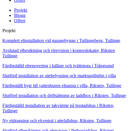
Offert
Projekt
Blogg
Offert
Projekt
Komplett elinstallation vid garagebygge i Tullingeberg, Tullinge
Avslutad elbesiktning och elrevision i kontorslokaler, Riksten
Tullinge
Färdigställd elrenovering i källare och tvättstuga i Trångsund
Slutförd installation av utebelysning och markspotlights i villa
Färdigställt byte till vattenburen elpanna i villa, Riksten, Tullinge
Slutförd installation och driftsättning av laddbox i Riksten, Tullinge
Färdigställd installation av takvärme på bostadshus i Riksten,
Tullinge
Ny eldragning och elcentral i attefallshus, Riksten, Tullinge
Slutförd elbesiktning och elrevision i flerbostadshus, Riksten,