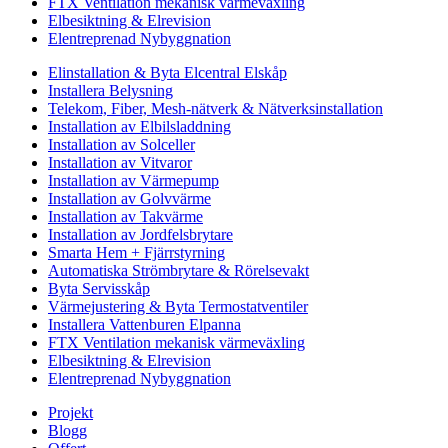
FTX Ventilation mekanisk värmeväxling
Elbesiktning & Elrevision
Elentreprenad Nybyggnation
Elinstallation & Byta Elcentral Elskåp
Installera Belysning
Telekom, Fiber, Mesh-nätverk & Nätverksinstallation
Installation av Elbilsladdning
Installation av Solceller
Installation av Vitvaror
Installation av Värmepump
Installation av Golvvärme
Installation av Takvärme
Installation av Jordfelsbrytare
Smarta Hem + Fjärrstyrning
Automatiska Strömbrytare & Rörelsevakt
Byta Servisskåp
Värmejustering & Byta Termostatventiler
Installera Vattenburen Elpanna
FTX Ventilation mekanisk värmeväxling
Elbesiktning & Elrevision
Elentreprenad Nybyggnation
Projekt
Blogg