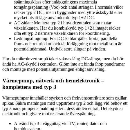
spänningsklass efter anläggningens maximala
tomgångsspänning (Voc) och antal strängar. I normala villor
räcker typ 2 DC, men i byggnader med yttre åskskydd eller
mycket utsatt läge använder du typ 1+2 DC.
AC-sidan: Montera typ 2 i huvudcentralen som matar
växelriktaren. Har du kombiskydd typ 1+2 i intaget räcker
ofta ett typ 2 närmare växelriktaren för koordinering.
Ledningsdragning: För DC-kablar gäller korta, parallella
fram- och returledare och tät förläggning mot metall som är
potentialutjämnad. Undvik stora slingar på vinden.
Har du mikroinvertrar på taket saknas lång DC-slinga, men du bör
ändå ha AC-skydd i centralen. Glöm inte att binda ihop panelramar
och montage med potentialutjämningen enligt anvisning.
Värmepump, nätverk och hemelektronik –
komplettera med typ 3
Värmepumpar innehåller styrkort och frekvensomriktare som ogillar
spikar. Säkra matningen med uppströms typ 2 och lägg vid behov ett
typ 3 nära pumpens matning eller i dess undercentral. Det skyddar
elektronik och givare mot resterande överspänning.
Använd typ 3 i vägguttag vid TV, router, dator och
hembiosystem.