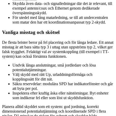
Skydda även data- och signalledningar där det är relevant, till
exempel antenn/coax och Ethernet genom dedikerade
överspänningsskydd.
För utedel med lång matarledning, se till att undercentralen
som matar den har ett koordinationsanpassat typ 2-skydd.
Vanliga misstag och skötsel
De flesta brister beror på fel placering och för långa ledare. Ett annat
misstag är att bara sätta typ 3 i uttag utan uppströms typ 2, vilket ger
falsk trygghet. Felaktigt val av systemkoppling (till exempel i TT-
system) kan också försämra funktionen.
Undvik långa anslutningar, små jordledare och lösa
potentialutjämningar.
Välj skydd med rätt Up, urladdningsförmåga och
kopplingssätt för ditt nät.
Säkra reservdelar: modulära SPD har indikatorfönster och går
att byta per pol.
Inspektera efter kraftig åska eller nätstörningar. Byt enheter
som indikerar fel eller som löst ut skyddsfunktion.
Planera alltid skyddet som ett system: god jordning, korrekt
dimensionerad potentialutjämning och koordinerade SPD i flera
nivåer. Då minskar du risken för avbrott och skyddar både