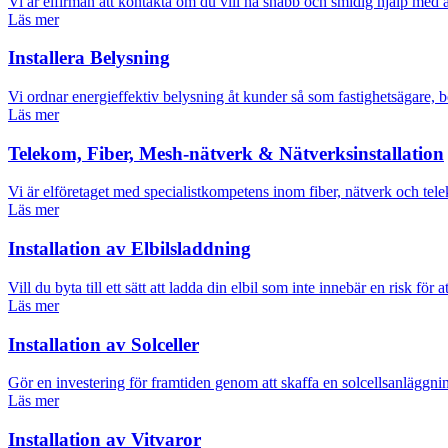
Vi är elfirman att kontakta om du vill ha snabb och smidig hjälp med all
Läs mer
Installera Belysning
Vi ordnar energieffektiv belysning åt kunder så som fastighetsägare, b
Läs mer
Telekom, Fiber, Mesh-nätverk & Nätverksinstallation
Vi är elföretaget med specialistkompetens inom fiber, nätverk och tele
Läs mer
Installation av Elbilsladdning
Vill du byta till ett sätt att ladda din elbil som inte innebär en risk fö
Läs mer
Installation av Solceller
Gör en investering för framtiden genom att skaffa en solcellsanläggnin
Läs mer
Installation av Vitvaror