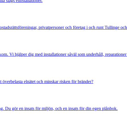
a slags elinstallationer.
ostadsrättsföreningar, privatpersoner och företag i och runt Tullinge oc
kom. Vi hjälper dig med installationer såväl som underhåll, reparationer
r att överbelasta elnätet och minskar risken för bränder?
g. Du gör en insats för miljön, och en insats för din egen plånbok.